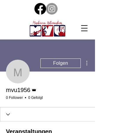
Weitere Optionen
Folgen
mvu1956
Administrator
mvu1956
0 Follower
0 Gefolgt
Veranstaltungen