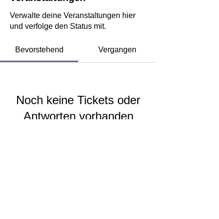
Verwalte deine Veranstaltungen hier
und verfolge den Status mit.
Bevorstehend
Vergangen
Noch keine Tickets oder
Antworten vorhanden
Veranstaltungen durchsuchen
Impressum
|
Kontakt
|
Datenschutzerklärung
©2023 von Musikverein Unteröwisheim 1956 e.V.