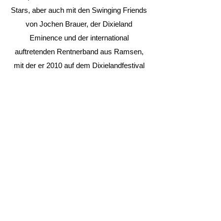
Stars, aber auch mit den Swinging Friends
von Jochen Brauer, der Dixieland
Eminence und der international
auftretenden Rentnerband aus Ramsen,
mit der er 2010 auf dem Dixielandfestival
Dresden auftrat. Im selben Jahr war er
eine Attraktion auf dem Oktoberfest von
Monaco. Auf vielen Schallplatten ist er zu
hören, wie bei der Rhine-Stream-
Jazzband, den Dixieland All Stars
Hockenheim und dem Reiner Hengst
Quintett.
Seit 1961 leitete Ehringer den Musikverein
Harmonie Reilingen seines Heimatortes,
dirigierte den Fanfarenzug Hockenheim
und die Bigband der Bereitschaftspolizei