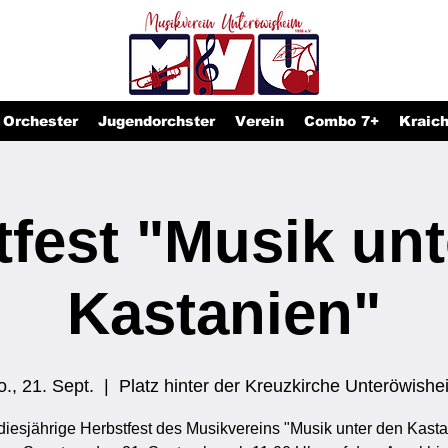
Orchester
Jugendorchster
Verein
Combo 7+
Kraic
tfest "Musik unt
Kastanien"
o., 21. Sept.
  |  
Platz hinter der Kreuzkirche Unteröwishe
diesjährige Herbstfest des Musikvereins "Musik unter den Kasta