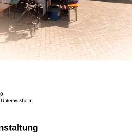
00
e Unteröwisheim
nstaltung