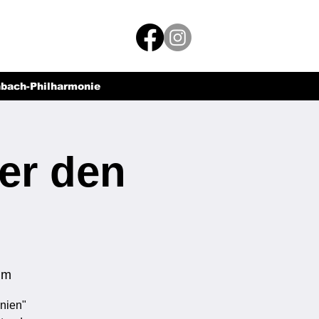
hbach-Philharmonie
er den
im
nien"